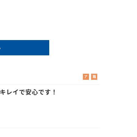
る
ア
職
ル
業
バ
紹
もキレイで安心です！
イ
介
ト