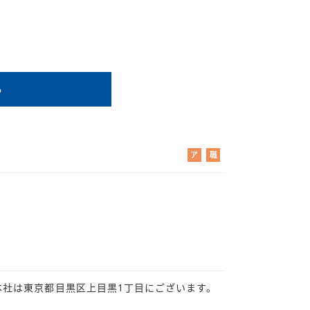
る
ア
職
ル
業
バ
紹
イ
介
ト
本社は東京都目黒区上目黒1丁目にございます。