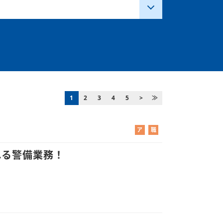
1
2
3
4
5
>
≫
ア
職
ル
業
バ
紹
れる警備業務！
イ
介
ト