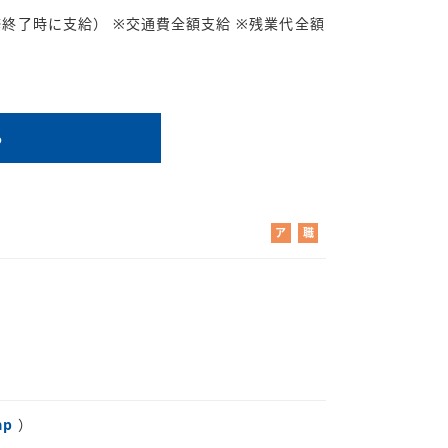
研修終了時に支給） ※交通費全額支給 ※残業代全額
る
ア
職
ル
業
バ
紹
イ
介
ト
ap
）