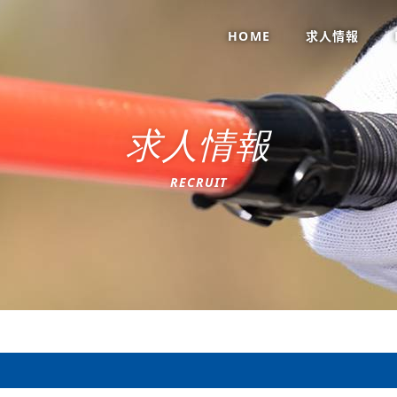
HOME
求人情報
求
人
情
報
R
E
C
R
U
I
T