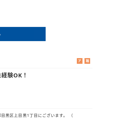
る
ア
職
ル
業
バ
紹
経験OK！
イ
介
ト
都目黒区上目黒1丁目にございます。 （