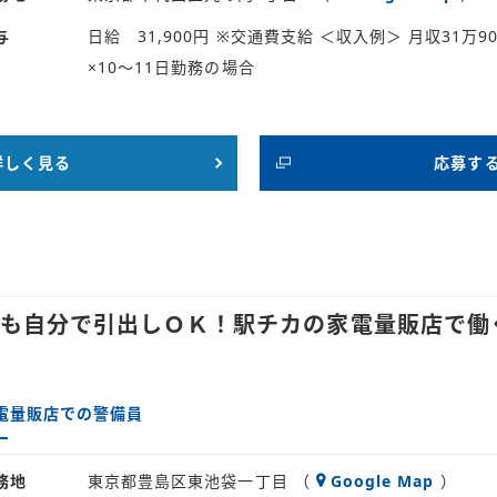
与
日給 31,900円 ※交通費支給 ＜収入例＞ 月収31万9
×10～11日勤務の場合
詳しく見る
応募す
でも自分で引出しＯＫ！駅チカの家電量販店で働
電量販店での警備員
務地
東京都豊島区東池袋一丁目 （
Google Map
）