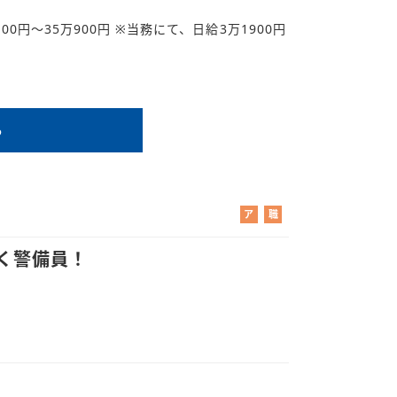
000円～35万900円 ※当務にて、日給3万1900円
る
ア
職
ル
業
バ
紹
く警備員！
イ
介
ト