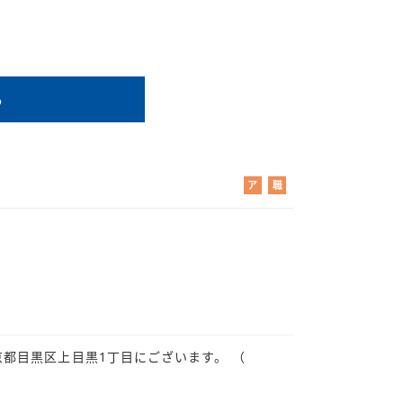
る
ア
職
ル
業
バ
紹
イ
介
ト
京都目黒区上目黒1丁目にございます。 （