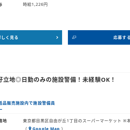
与
時給1,226円
詳しく見る
応募す
好立地◎日勤のみの施設警備！未経験OK！
活品販売施設内で施設警備員
務地
東京都目黒区自由が丘1丁目のスーパーマーケット ※
（
Google Map
）