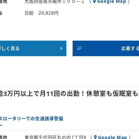
務地
大阪府阪南市箱作１００－１ （
Google Map
）
与
日給 20,828円
詳しく見る
応募す
給3万円以上で月11回の出勤！休憩室も仮眠室
スロータリーでの交通誘導警備
務地
東京都千代田区丸の内1丁目9 （
Google Map
）