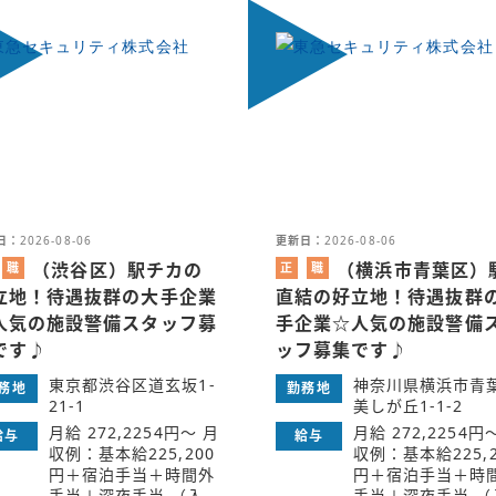
日：
2026-08-06
更新日：
2026-08-06
（渋谷区）駅チカの
（横浜市青葉区）
職
正
職
業
社
業
立地！待遇抜群の大手企業
直結の好立地！待遇抜群
紹
員
紹
人気の施設警備スタッフ募
手企業☆人気の施設警備
介
介
です♪
ッフ募集です♪
東京都渋谷区道玄坂1‐
神奈川県横浜市青
務地
勤務地
21-1
美しが丘1-1-2
月給 272,2254円～ 月
月給 272,2254円
給与
給与
収例：基本給225,200
収例：基本給225,2
円＋宿泊手当＋時間外
円＋宿泊手当＋時
手当＋深夜手当 （入
手当＋深夜手当 （