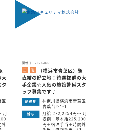
更新日：
2026-08-06
駅
（横浜市青葉区）駅
正
職
社
業
の大
直結の好立地！待遇抜群の大
員
紹
スタ
手企業☆人気の施設警備スタ
介
ッフ募集です♪
葉区
神奈川県横浜市青葉区
勤務地
青葉台2-1-1
～ 月
月給 272,2254円～ 月
給与
00
収例：基本給225,200
間外
円＋宿泊手当＋時間外
入
手当＋深夜手当 （入