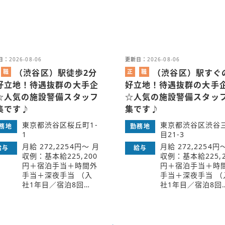
日：
2026-08-06
更新日：
2026-08-06
（渋谷区）駅徒歩2分
（渋谷区）駅すぐ
職
正
職
業
社
業
好立地！待遇抜群の大手企
好立地！待遇抜群の大手
紹
員
紹
☆人気の施設警備スタッフ
☆人気の施設警備スタッ
介
介
集です♪
集です♪
東京都渋谷区桜丘町1-
東京都渋谷区渋谷
務地
勤務地
1
目21-3
月給 272,2254円～ 月
月給 272,2254円
給与
給与
収例：基本給225,200
収例：基本給225,2
円＋宿泊手当＋時間外
円＋宿泊手当＋時
手当＋深夜手当 （入
手当＋深夜手当 （
社1年目／宿泊8回…
社1年目／宿泊8回