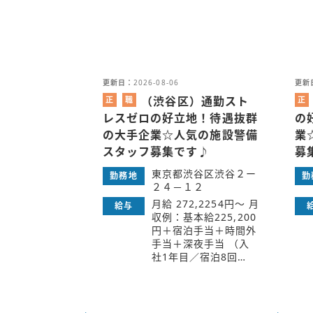
更新日：
2026-08-06
更新
（渋谷区）通勤スト
正
職
正
社
業
社
レスゼロの好立地！待遇抜群
の
員
紹
員
の大手企業☆人気の施設警備
業
介
スタッフ募集です♪
募
東京都渋谷区渋谷２ー
勤務地
勤
２４－１２
月給 272,2254円～ 月
給与
収例：基本給225,200
円＋宿泊手当＋時間外
手当＋深夜手当 （入
社1年目／宿泊8回…