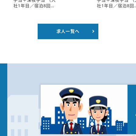
社1年目／宿泊8回…
社1年目／宿泊8回
求人一覧へ