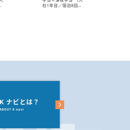
…
社1年目／宿泊8回…
K ナビとは？
ABOUT K navi