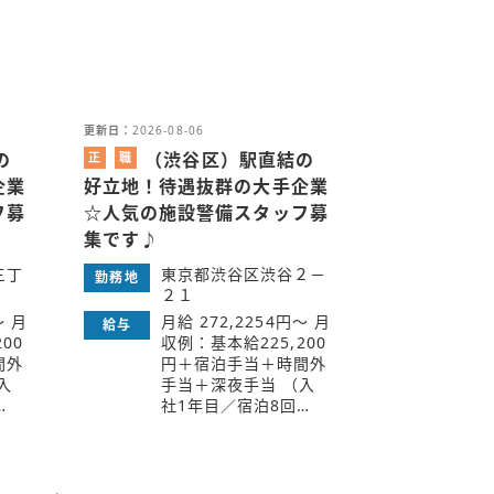
更新日：
2026-08-06
の
（渋谷区）駅直結の
正
職
社
業
企業
好立地！待遇抜群の大手企業
員
紹
フ募
☆人気の施設警備スタッフ募
介
集です♪
三丁
東京都渋谷区渋谷２－
勤務地
２１
～ 月
月給 272,2254円～ 月
給与
00
収例：基本給225,200
間外
円＋宿泊手当＋時間外
入
手当＋深夜手当 （入
…
社1年目／宿泊8回…