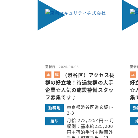
更新日：
2026-08-06
更新
（渋谷区）アクセス抜
正
職
正
社
業
社
群の好立地！待遇抜群の大手
好
員
紹
員
企業☆人気の施設警備スタッ
☆
介
フ募集です♪
集
東京都渋谷区道玄坂1-
勤務地
勤
2-3
月給 272,2254円～ 月
給与
収例：基本給225,200
円＋宿泊手当＋時間外
手当＋深夜手当 （入