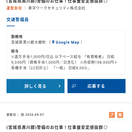
(宮城県黒川郡)警備のお仕事！仕事量安定感抜群◎
バ
紹
イ
介
運営会社
東洋ワークセキュリティ株式会社
ト
交通警備員
勤務地
宮城県黒川郡大郷町 （
Google Map
）
給与
※遠方手当1,000円/日込 以下ベース給与 「有資格者」 日給
9,000円（資格手当1,000円／日含む） ※月収例198,000円＋
各種手当（22日計上） 「一般」 日給8,000…
詳しく見る
応募する
更新日
2026-08-07
ア
職
ル
業
(宮城県黒川郡)警備のお仕事！仕事量安定感抜群◎
バ
紹