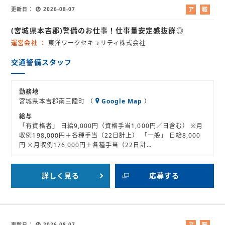
更新日
2026-08-07
ア
職
ル
業
(宮城県本吉郡)警備のお仕事！仕事量安定感抜群◎
バ
紹
イ
介
運営会社
東洋ワークセキュリティ株式会社
ト
交通警備スタッフ
勤務地
宮城県本吉郡南三陸町 （
Google Map
）
給与
「有資格者」 日給9,000円（資格手当1,000円／日含む） ※月
収例198,000円＋各種手当（22日計上） 「一般」 日給8,000
円 ※月収例176,000円＋各種手当（22日計…
詳しく見る
応募する
更新日
2026-08-07
ア
職