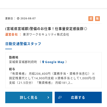
更新日
2026-08-07
契
職
約
業
(宮城県宮城郡)警備のお仕事！仕事量安定感抜群◎
社
紹
員
介
運営会社
東洋ワークセキュリティ株式会社
日勤交通警備スタッフ
勤務地
宮城県宮城郡利府町 （
Google Map
）
給与
『有資格者』 月給206,400円（業務手当・資格手当含む） ※
固定残業代として14,900円支給 ※資格手当として1,000円/日
支給（21.5日分） 『無資格者』 月給181,2…
詳しく見る
応募する