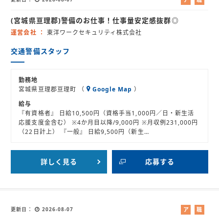
ル
業
(宮城県亘理郡)警備のお仕事！仕事量安定感抜群◎
バ
紹
イ
介
運営会社
東洋ワークセキュリティ株式会社
ト
交通警備スタッフ
勤務地
宮城県亘理郡亘理町 （
Google Map
）
給与
『有資格者』 日給10,500円（資格手当1,000円／日・新生活
応援支度金含む） ※4か月目以降/9,000円 ※月収例231,000円
（22日計上） 『一般』 日給9,500円（新生…
詳しく見る
応募する
更新日
2026-08-07
ア
職