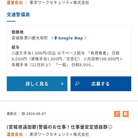
イ
介
運営会社
東洋ワークセキュリティ株式会社
ト
交通警備員
勤務地
宮城県黒川郡大和町 （
Google Map
）
給与
※遠方手当1,000円/日込 以下ベース給与 「有資格者」 日給
9,000円（資格手当1,000円／日含む） ※月収例198,000円＋
各種手当（22日計上） 「一般」 日給8,000…
詳しく見る
応募する
更新日
2026-08-07
ア
職
ル
業
(宮城県遠田郡)警備のお仕事！仕事量安定感抜群◎
バ
紹
イ
介
運営会社
東洋ワークセキュリティ株式会社