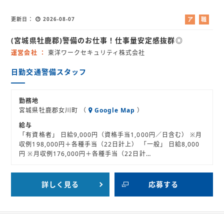
更新日
2026-08-07
ア
職
ル
業
(宮城県牡鹿郡)警備のお仕事！仕事量安定感抜群◎
バ
紹
イ
介
運営会社
東洋ワークセキュリティ株式会社
ト
日勤交通警備スタッフ
勤務地
宮城県牡鹿郡女川町 （
Google Map
）
給与
「有資格者」 日給9,000円（資格手当1,000円／日含む） ※月
収例198,000円＋各種手当（22日計上） 「一般」 日給8,000
円 ※月収例176,000円＋各種手当（22日計…
詳しく見る
応募する