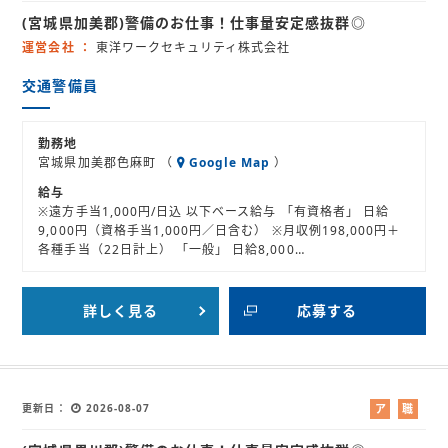
ル
業
(宮城県加美郡)警備のお仕事！仕事量安定感抜群◎
バ
紹
イ
介
運営会社
東洋ワークセキュリティ株式会社
ト
交通警備員
勤務地
宮城県加美郡色麻町 （
Google Map
）
給与
※遠方手当1,000円/日込 以下ベース給与 「有資格者」 日給
9,000円（資格手当1,000円／日含む） ※月収例198,000円＋
各種手当（22日計上） 「一般」 日給8,000…
詳しく見る
応募する
更新日
2026-08-07
ア
職
ル
業