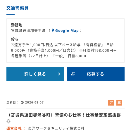
ト
交通警備員
勤務地
宮城県遠田郡美里町 （
Google Map
）
給与
※遠方手当1,000円/日込 以下ベース給与 「有資格者」 日給
9,000円（資格手当1,000円／日含む） ※月収例198,000円＋
各種手当（22日計上） 「一般」 日給8,000…
詳しく見る
応募する
更新日
2026-08-07
ア
職
ル
業
（宮城県遠田郡涌谷町）警備のお仕事！仕事量安定感抜群
バ
紹
イ
介
◎
ト
運営会社
東洋ワークセキュリティ株式会社