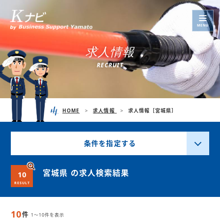
MENU
求
人
情
報
R
E
C
R
U
I
T
HOME
求人情報
求人情報［宮城県］
条件を指定する
宮城県 の求人検索結果
10
RESULT
10
件
1～10件を表示