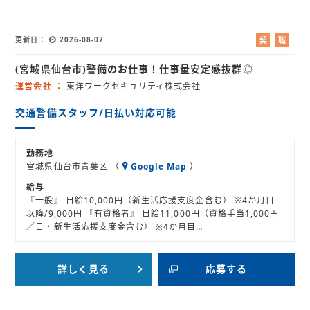
更新日
2026-08-07
契
職
約
業
(宮城県仙台市)警備のお仕事！仕事量安定感抜群◎
社
紹
員
介
運営会社
東洋ワークセキュリティ株式会社
交通警備スタッフ/日払い対応可能
勤務地
宮城県仙台市青葉区 （
Google Map
）
給与
『一般』 日給10,000円（新生活応援支度金含む） ※4か月目
以降/9,000円 『有資格者』 日給11,000円（資格手当1,000円
／日・新生活応援支度金含む） ※4か月目…
詳しく見る
応募する