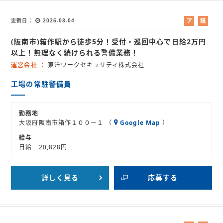
更新日
2026-08-04
ア
職
ル
業
(阪南市)箱作駅から徒歩5分！受付・巡回中心で日給2万円
バ
紹
イ
介
以上！無理なく続けられる警備業務！
ト
運営会社
東洋ワークセキュリティ株式会社
工場の常駐警備員
勤務地
大阪府阪南市箱作１００－１ （
Google Map
）
給与
日給 20,828円
詳しく見る
応募する