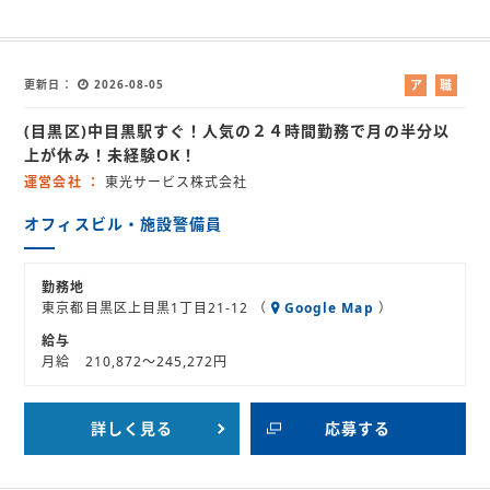
更新日
2026-08-05
ア
職
ル
業
(目黒区)中目黒駅すぐ！人気の２４時間勤務で月の半分以
バ
紹
イ
介
上が休み！未経験OK！
ト
運営会社
東光サービス株式会社
オフィスビル・施設警備員
勤務地
東京都目黒区上目黒1丁目21-12 （
Google Map
）
給与
月給 210,872～245,272円
詳しく見る
応募する