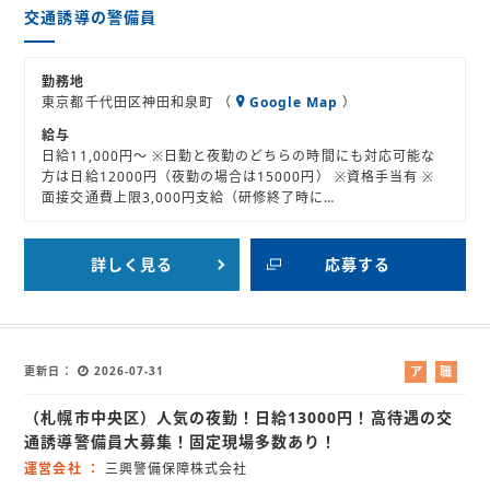
交通誘導の警備員
勤務地
東京都千代田区神田和泉町 （
Google Map
）
給与
日給11,000円～ ※日勤と夜勤のどちらの時間にも対応可能な
方は日給12000円（夜勤の場合は15000円） ※資格手当有 ※
面接交通費上限3,000円支給（研修終了時に…
詳しく見る
応募する
更新日
2026-07-31
ア
職
ル
業
（札幌市中央区）人気の夜勤！日給13000円！高待遇の交
バ
紹
イ
介
通誘導警備員大募集！固定現場多数あり！
ト
運営会社
三興警備保障株式会社