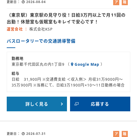
更新日
2026-08-04
ア
職
ル
業
（東京駅）東京駅の見守り役！日給3万円以上で月11回の
バ
紹
イ
介
出勤！休憩室も仮眠室もキレイで安心です！
ト
運営会社
株式会社KSP
バスロータリーでの交通誘導警備
勤務地
東京都千代田区丸の内1丁目9 （
Google Map
）
給与
日給 31,900円 ※交通費支給 ＜収入例＞ 月収31万9000円～
35万900円 ※当務にて、日給3万1900円×10～11日勤務の場合
詳しく見る
応募する
更新日
2026-07-31
ア
職