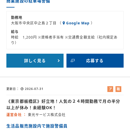
商業施設の駐車場警備
勤務地
大阪市中央区中之島２丁目 （
Google Map
）
給与
時給 1,200円 ※資格者手当有 ※交通費全額支給（社内規定あ
り）
詳しく見る
応募する
更新日
2026-07-31
ア
職
ル
業
《東京都板橋区》好立地！人気の２４時間勤務で月の半分
バ
紹
イ
介
以上が休み！未経験OK！
ト
運営会社
東光サービス株式会社
生活品販売施設内で施設警備員