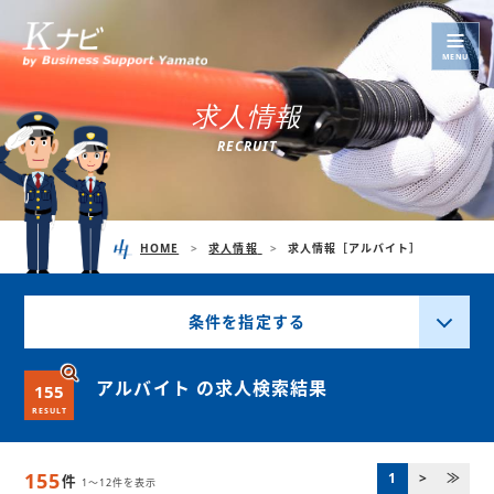
MENU
求
人
情
報
R
E
C
R
U
I
T
HOME
求人情報
求人情報［アルバイト］
条件を指定する
アルバイト の求人検索結果
155
RESULT
155
1
>
≫
件
1～12件を表示