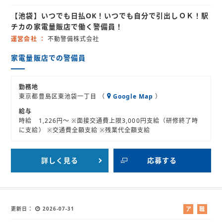
ル
業
【池袋】いつでも日払OK！いつでも自分で引出しＯＫ！駅
バ
紹
イ
介
チカの家電量販店で働く警備員！
ト
運営会社
不動警備株式会社
家電量販店での警備員
勤務地
東京都豊島区東池袋一丁目 （
Google Map
）
給与
時給 1,226円～ ※面接交通費上限3,000円支給（研修終了時
に支給） ※交通費全額支給 ※残業代全額支給
詳しく見る
応募する
更新日
2026-07-31
ア
職
ル
業