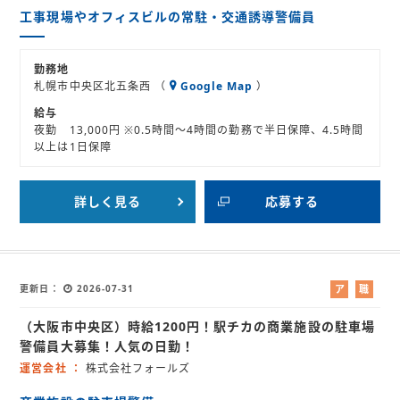
工事現場やオフィスビルの常駐・交通誘導警備員
勤務地
札幌市中央区北五条西 （
Google Map
）
給与
夜勤 13,000円 ※0.5時間～4時間の勤務で半日保障、4.5時間
以上は1日保障
詳しく見る
応募する
更新日
2026-07-31
ア
職
ル
業
（大阪市中央区）時給1200円！駅チカの商業施設の駐車場
バ
紹
イ
介
警備員大募集！人気の日勤！
ト
運営会社
株式会社フォールズ