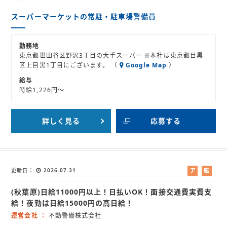
スーパーマーケットの常駐・駐車場警備員
勤務地
東京都世田谷区野沢3丁目の大手スーパー ※本社は東京都目黒
区上目黒1丁目にございます。 （
Google Map
）
給与
時給1,226円～
詳しく見る
応募する
更新日
2026-07-31
ア
職
ル
業
(秋葉原)日給11000円以上！日払いOK！面接交通費実費支
バ
紹
イ
介
給！夜勤は日給15000円の高日給！
ト
運営会社
不動警備株式会社