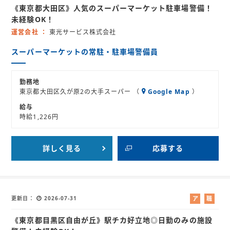
《東京都大田区》人気のスーパーマーケット駐車場警備！
バ
紹
イ
介
未経験OK！
ト
運営会社
東光サービス株式会社
スーパーマーケットの常駐・駐車場警備員
勤務地
東京都大田区久が原2の大手スーパー （
Google Map
）
給与
時給1,226円
詳しく見る
応募する
更新日
2026-07-31
ア
職
ル
業
《東京都目黒区自由が丘》駅チカ好立地◎日勤のみの施設
バ
紹
イ
介