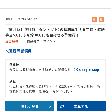
更新日
2026-08-07
正
職
社
業
【筒井駅】正社員！ダントツ1位の福利厚生！寮完備・継続
員
紹
介
手当5万円♪月給30万円も目指せる警備員！
運営会社
有限会社ケーウィンズ
交通誘導警備員
勤務地
奈良県大和郡山市にある駅チカの警備会社 （
Google Map
）
給与
①正社員＜未経験大歓迎◎＞ 月給25万円～ ②幹部社員 指
導教育責任者資格・経験者 月給30万円～
詳しく見る
応募する