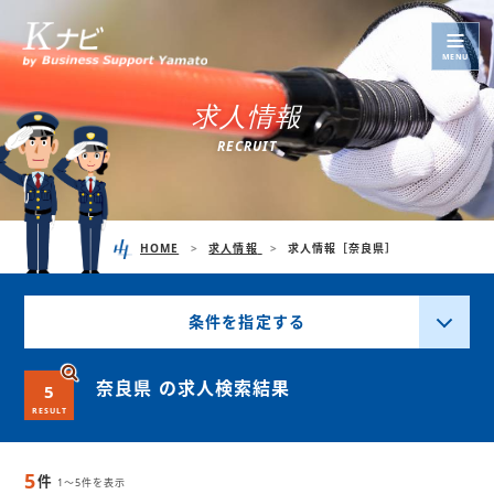
MENU
求
人
情
報
R
E
C
R
U
I
T
HOME
求人情報
求人情報［奈良県］
条件を指定する
奈良県 の求人検索結果
5
RESULT
5
件
1～5件を表示