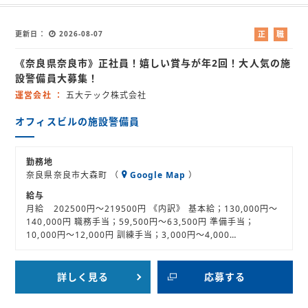
更新日
2026-08-07
正
職
社
業
《奈良県奈良市》正社員！嬉しい賞与が年2回！大人気の施
員
紹
介
設警備員大募集！
運営会社
五大テック株式会社
オフィスビルの施設警備員
勤務地
奈良県奈良市大森町 （
Google Map
）
給与
月給 202500円～219500円 《内訳》 基本給；130,000円～
140,000円 職務手当；59,500円～63,500円 準備手当；
10,000円～12,000円 訓練手当；3,000円～4,000…
詳しく見る
応募する