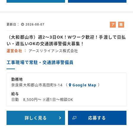
更新日
2026-08-07
ア
職
ル
業
（大和郡山市）週2～3日OK！Wワーク歓迎！手渡しで日払
バ
紹
イ
介
い・週払いOKの交通誘導警備大募集！
ト
運営会社
アースリライアンス株式会社
工事現場で常駐・交通誘導警備員
勤務地
奈良県大和郡山市高田町9-14 （
Google Map
）
給与
日勤 8,500円～ ※週1日～相談OK
詳しく見る
応募する