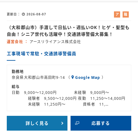
更新日
2026-08-07
ア
職
ル
業
（大和郡山市）手渡しで日払い・週払いOK！ヒゲ・髪型も
バ
紹
イ
介
自由！シニア世代も活躍中！交通誘導警備大募集！
ト
運営会社
アースリライアンス株式会社
工事現場で常駐・交通誘導警備員
勤務地
奈良県大和郡山市高田町9-14 （
Google Map
）
給与
日勤 9,000～12,000円 未経験 9,000円～
経験者 9,500～12,000円 夜勤 11,250～14,000円
未経験 11,250円～ 資格者 11,…
詳しく見る
応募する