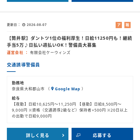
更新日
2026-08-07
ア
職
ル
業
【筒井駅】ダントツ1位の福利厚生！日給11250円も！継続
バ
紹
イ
介
手当5万♪日払い週払いOK！警備員大募集
ト
運営会社
有限会社ケーウィンズ
交通誘導警備員
勤務地
奈良県大和郡山市 （
Google Map
）
給与
【夜勤】日給10,625円～11,250円 【昼勤】日給8,500円～
9,000円 ※資格（交通誘導2級など）保持者+500円 ※20日以上
の出勤で日給9,000円
詳しく見る
応募する