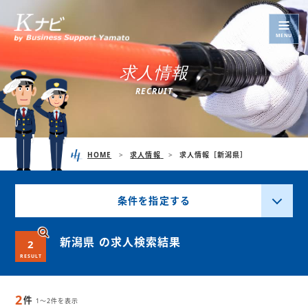
MENU
求
人
情
報
R
E
C
R
U
I
T
HOME
求人情報
求人情報［新潟県］
条件を指定する
新潟県 の求人検索結果
2
RESULT
2
件
1～2件を表示