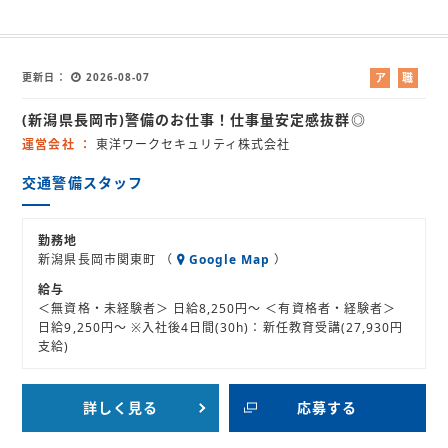
更新日
2026-08-07
ア
職
ル
業
(新潟県長岡市)警備のお仕事！仕事量安定感抜群◎
バ
紹
イ
介
運営会社
東洋ワークセキュリティ株式会社
ト
交通警備スタッフ
勤務地
新潟県長岡市関東町 （
Google Map
）
給与
＜無資格・未経験者＞ 日給8,250円～ ＜有資格者・経験者＞
日給9,250円～ ※入社後4日間(30h)：新任教育受講(27,930円
支給)
詳しく見る
応募する