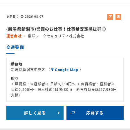
更新日
2026-08-07
ア
職
ル
業
(新潟県新潟市)警備のお仕事！仕事量安定感抜群◎
バ
紹
イ
介
運営会社
東洋ワークセキュリティ株式会社
ト
交通警備
勤務地
新潟県新潟市中央区 （
Google Map
）
給与
＜無資格・未経験者＞ 日給8,250円～ ＜有資格者・経験者＞
日給9,250円～ ※入社後4日間(30h)：新任教育受講(27,930円
支給)
詳しく見る
応募する