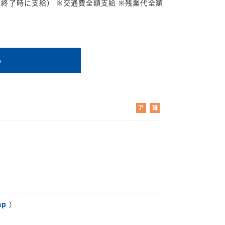
研修終了時に支給） ※交通費全額支給 ※残業代全額
る
ア
職
ル
業
バ
紹
イ
介
ト
ap
）