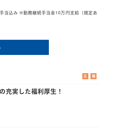
）
9円/諸手当込み ※勤務継続手当金10万円支給（規定あ
る
正
職
社
業
員
紹
はの充実した福利厚生！
介
）