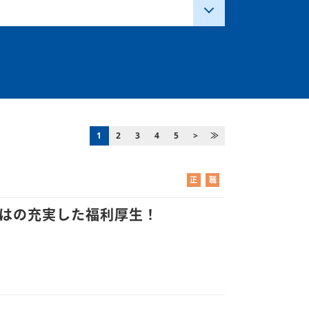
1
2
3
4
5
>
≫
正
職
社
業
員
紹
ではの充実した福利厚生！
介