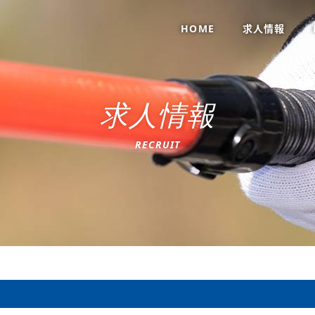
HOME
求人情報
求
人
情
報
R
E
C
R
U
I
T