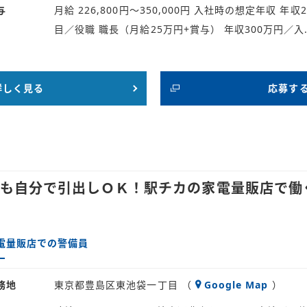
与
月給 226,800円～350,000円 入社時の想定年収 年
目／役職 職長（月給25万円+賞与） 年収300万円／入
詳しく見る
応募す
でも自分で引出しＯＫ！駅チカの家電量販店で働
電量販店での警備員
務地
東京都豊島区東池袋一丁目 （
Google Map
）