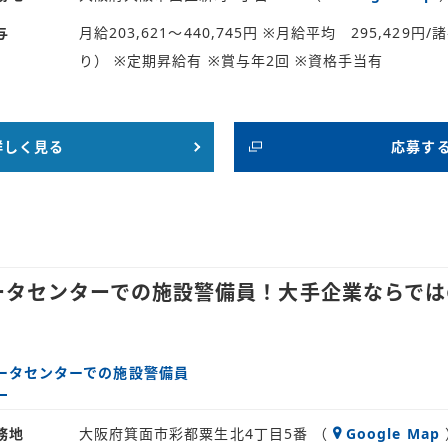
与
月給203,621～440,745円 ※月給平均 295,42
り） ※定期昇給有 ※賞与年2回 ※資格手当有
詳しく見る
応募す
データセンターでの施設警備員！大手企業ならで
ータセンターでの施設警備員
務地
大阪府箕面市彩都粟生北4丁目5番 （
Google Map