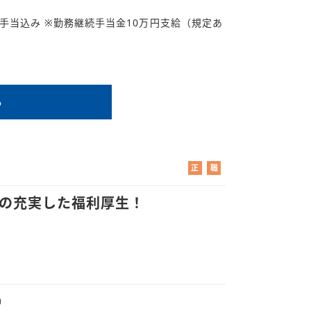
9円/諸手当込み ※勤務継続手当金10万円支給（規定あ
る
正
職
社
業
員
紹
はの充実した福利厚生！
介
）