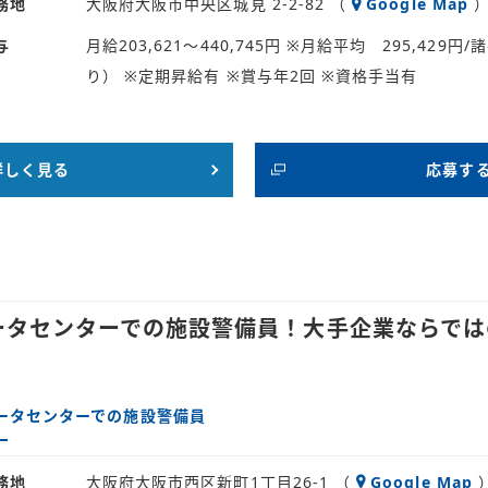
務地
大阪府大阪市中央区城見 2-2-82 （
Google Map
与
月給203,621～440,745円 ※月給平均 295,42
り） ※定期昇給有 ※賞与年2回 ※資格手当有
詳しく見る
応募す
データセンターでの施設警備員！大手企業ならで
ータセンターでの施設警備員
務地
大阪府大阪市西区新町1丁目26-1 （
Google Map