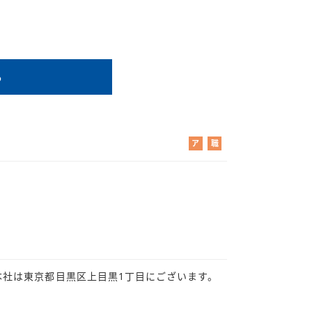
る
ア
職
ル
業
バ
紹
イ
介
ト
本社は東京都目黒区上目黒1丁目にございます。