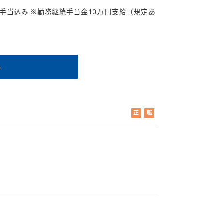
9円/諸手当込み ※勤務継続手当金10万円支給（規定あ
る
正
職
社
業
員
紹
！
介