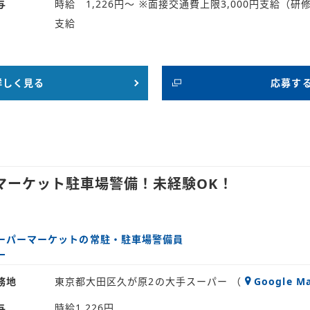
与
時給 1,226円～ ※面接交通費上限3,000円支給（
支給
詳しく見る
応募す
マーケット駐車場警備！未経験OK！
ーパーマーケットの常駐・駐車場警備員
務地
東京都大田区久が原2の大手スーパー （
Google M
与
時給1,226円