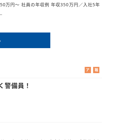
収250万円～ 社員の年収例 年収350万円／入社5年
…
る
ア
職
ル
業
バ
紹
く警備員！
イ
介
ト