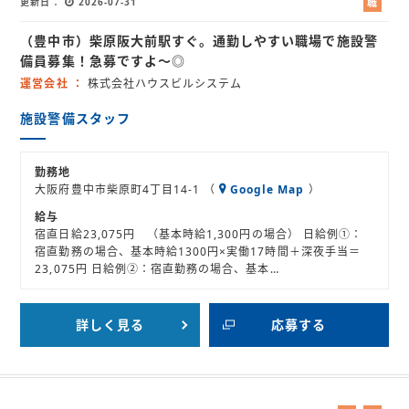
更新日
2026-07-31
職
業
（豊中市）柴原阪大前駅すぐ。通勤しやすい職場で施設警
紹
介
備員募集！急募ですよ～◎
運営会社
株式会社ハウスビルシステム
施設警備スタッフ
勤務地
大阪府豊中市柴原町4丁目14-1 （
Google Map
）
給与
宿直日給23,075円 （基本時給1,300円の場合） 日給例①：
宿直勤務の場合、基本時給1300円×実働17時間＋深夜手当＝
23,075円 日給例②：宿直勤務の場合、基本…
詳しく見る
応募する