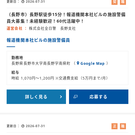
更新日
2026-07-31
契
職
約
業
（長野市）長野駅徒歩15分！報道機関本社ビルの施設警備
社
紹
員
介
員大募集！未経験歓迎！60代活躍中！
運営会社
株式会社全日警 長野支社
報道機関本社ビルの施設警備員
勤務地
長野県長野市大字南長野字南県町 （
Google Map
）
給与
時給 1,070円～1,200円 ※交通費支給（5万円まで/月）
詳しく見る
応募する
更新日
2026-07-31
正
職
社
業