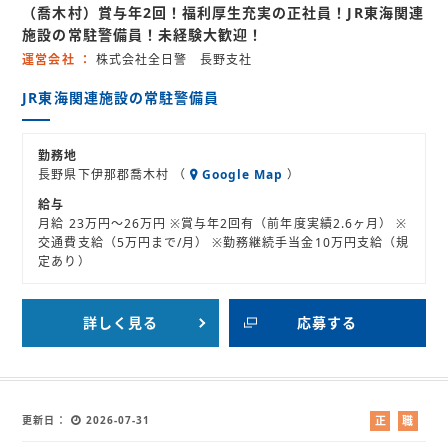
（喬木村）賞与年2回！福利厚生充実の正社員！JR東海関連
員
紹
介
施設の常駐警備員！未経験大歓迎！
運営会社
株式会社全日警 長野支社
JR東海関連施設の常駐警備員
勤務地
長野県下伊那郡喬木村 （
Google Map
）
給与
月給 23万円～26万円 ※賞与年2回有（前年度実績2.6ヶ月） ※
交通費支給（5万円まで/月） ※勤務継続手当金10万円支給（規
定あり）
詳しく見る
応募する
更新日
2026-07-31
正
職
社
業