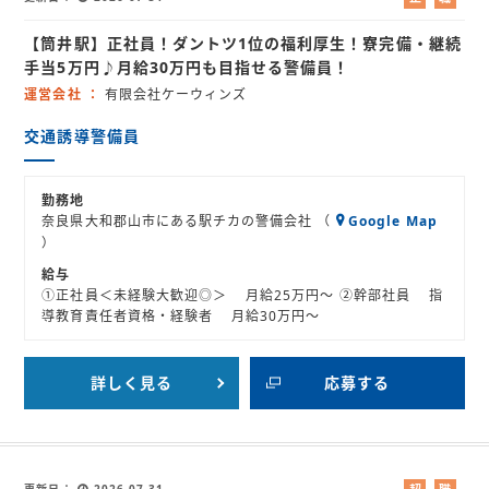
社
業
【筒井駅】正社員！ダントツ1位の福利厚生！寮完備・継続
員
紹
介
手当5万円♪月給30万円も目指せる警備員！
運営会社
有限会社ケーウィンズ
交通誘導警備員
勤務地
奈良県大和郡山市にある駅チカの警備会社 （
Google Map
）
給与
①正社員＜未経験大歓迎◎＞ 月給25万円～ ②幹部社員 指
導教育責任者資格・経験者 月給30万円～
詳しく見る
応募する
更新日
2026-07-31