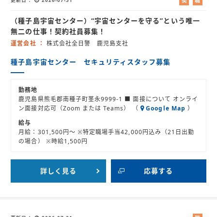
契
職
約
業
（種子島宇宙センター）“宇宙センターを守る”という唯一
社
紹
員
介
無二の仕事！契約社員募集！
運営会社
株式会社全日警 鹿児島支社
種子島宇宙センター セキュリティスタッフ募集
勤務地
鹿児島県熊毛郡南種子町茎永9999-1 ■ 面接について オンライ
ン面接対応可（Zoom または Teams） （
Google Map
）
給与
月給：301,500円～ ※特定職場手当42,000円込み（21日出勤
の場合） ※時給1,500円
詳しく見る
応募する