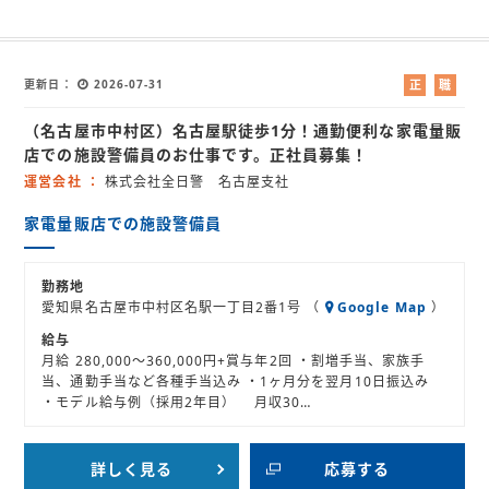
更新日
2026-07-31
正
職
社
業
（名古屋市中村区）名古屋駅徒歩1分！通勤便利な家電量販
員
紹
介
店での施設警備員のお仕事です。正社員募集！
運営会社
株式会社全日警 名古屋支社
家電量販店での施設警備員
勤務地
愛知県名古屋市中村区名駅一丁目2番1号 （
Google Map
）
給与
月給 280,000～360,000円+賞与年2回 ・割増手当、家族手
当、通勤手当など各種手当込み ・1ヶ月分を翌月10日振込み
・モデル給与例（採用2年目） 月収30…
詳しく見る
応募する