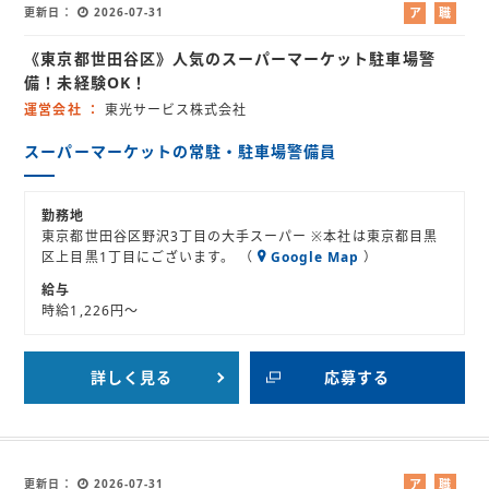
更新日
2026-07-31
ア
職
ル
業
《東京都世田谷区》人気のスーパーマーケット駐車場警
バ
紹
イ
介
備！未経験OK！
ト
運営会社
東光サービス株式会社
スーパーマーケットの常駐・駐車場警備員
勤務地
東京都世田谷区野沢3丁目の大手スーパー ※本社は東京都目黒
区上目黒1丁目にございます。 （
Google Map
）
給与
時給1,226円～
詳しく見る
応募する
更新日
2026-07-31
ア
職