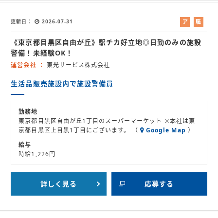
更新日
2026-07-31
ア
職
ル
業
《東京都目黒区自由が丘》駅チカ好立地◎日勤のみの施設
バ
紹
イ
介
警備！未経験OK！
ト
運営会社
東光サービス株式会社
生活品販売施設内で施設警備員
勤務地
東京都目黒区自由が丘1丁目のスーパーマーケット ※本社は東
京都目黒区上目黒1丁目にございます。 （
Google Map
）
給与
時給1,226円
詳しく見る
応募する