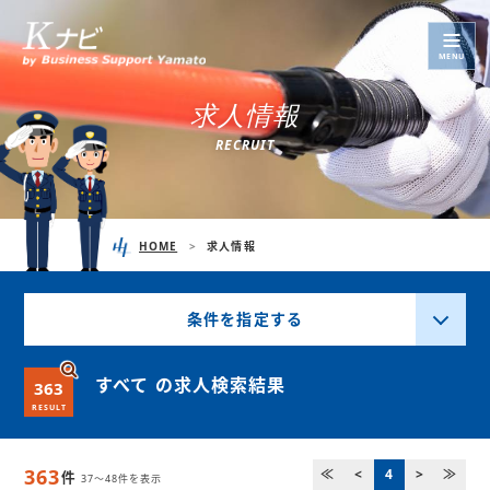
MENU
求
人
情
報
R
E
C
R
U
I
T
HOME
求人情報
条件を指定する
すべて の求人検索結果
363
RESULT
363
≪
<
4
>
≫
件
37～48件を表示