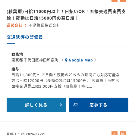
ル
業
(秋葉原)日給11000円以上！日払いOK！面接交通費実費支
バ
紹
イ
介
給！夜勤は日給15000円の高日給！
ト
運営会社
不動警備株式会社
交通誘導の警備員
勤務地
東京都千代田区神田和泉町 （
Google Map
）
給与
日給11,000円～ ※日勤と夜勤のどちらの時間にも対応可能な
方は日給12000円（夜勤の場合は15000円） ※資格手当有 ※
面接交通費上限3,000円支給（研修終了時に…
詳しく見る
応募する
更新日
2026-07-31
正
職