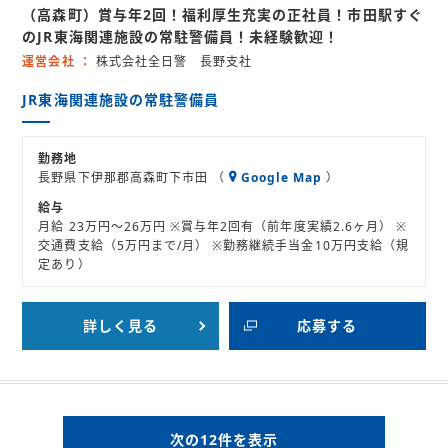
（高森町）賞与年2回！福利厚生充実の正社員！市田駅すぐ
員
紹
介
のJR東海関連施設の常駐警備員！未経験歓迎！
運営会社
株式会社全日警 長野支社
JR東海関連施設の常駐警備員
勤務地
長野県下伊那郡高森町下市田 （
Google Map
）
給与
月給 23万円～26万円 ※賞与年2回有（前年度実績2.6ヶ月） ※
交通費支給（5万円まで/月） ※勤務継続手当金10万円支給（規
定あり）
詳しく見る
応募する
次の12件を表示