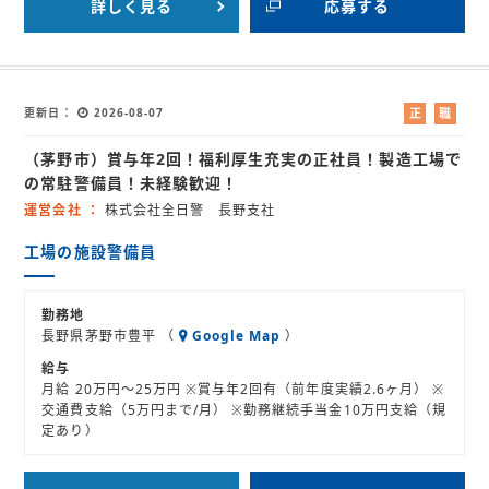
詳しく見る
応募する
更新日
2026-08-07
正
職
社
業
（茅野市）賞与年2回！福利厚生充実の正社員！製造工場で
員
紹
介
の常駐警備員！未経験歓迎！
運営会社
株式会社全日警 長野支社
工場の施設警備員
勤務地
長野県茅野市豊平 （
Google Map
）
給与
月給 20万円～25万円 ※賞与年2回有（前年度実績2.6ヶ月） ※
交通費支給（5万円まで/月） ※勤務継続手当金10万円支給（規
定あり）