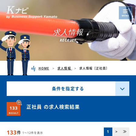
MENU
求
人
情
報
R
E
C
R
U
I
T
HOME
求人情報
求人情報［正社員］
条件を指定する
正社員 の求人検索結果
133
RESULT
133
1
>
≫
件
1～12件を表示