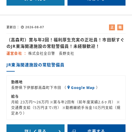
更新日
2026-08-07
正
職
社
業
（高森町）賞与年2回！福利厚生充実の正社員！市田駅すぐ
員
紹
介
のJR東海関連施設の常駐警備員！未経験歓迎！
運営会社
株式会社全日警 長野支社
JR東海関連施設の常駐警備員
勤務地
長野県下伊那郡高森町下市田 （
Google Map
）
給与
月給 23万円～26万円 ※賞与年2回有（前年度実績2.6ヶ月） ※
交通費支給（5万円まで/月） ※勤務継続手当金10万円支給（規
定あり）
詳しく見る
応募する