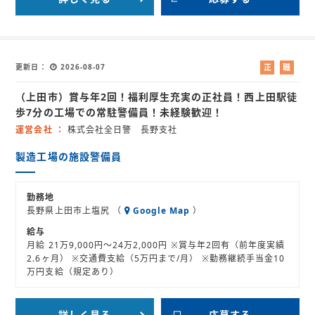
更新日
2026-08-07
正
職
社
業
（上田市）賞与年2回！福利厚生充実の正社員！西上田駅徒
員
紹
介
歩7分の工場での常駐警備員！未経験歓迎！
運営会社
株式会社全日警 長野支社
製造工場の施設警備員
勤務地
長野県上田市上塩尻 （
Google Map
）
給与
月給 21万9,000円～24万2,000円 ※賞与年2回有（前年度実績
2.6ヶ月） ※交通費支給（5万円まで/月） ※勤務継続手当金10
万円支給（規定あり）
詳しく見る
応募する