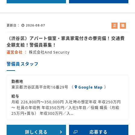
更新日
2026-08-07
正
職
社
業
（渋谷区）アパート個室・家具家電付きの寮完備！交通費
員
紹
介
全額支給！警備員募集！
運営会社
株式会社And Security
警備員スタッフ
勤務地
東京都渋谷区南平台町16番29号 （
Google Map
）
給与
月給 226,800円～350,000円 入社時の想定年収 年収250万円
～ 社員の年収例 年収350万円／入社5年目／役職 職長（月給
25万円+賞与） 年収300万円／入…
詳しく見る
応募する