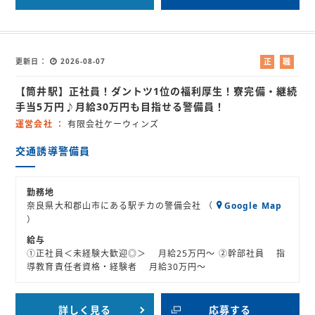
更新日
2026-08-07
正
職
社
業
【筒井駅】正社員！ダントツ1位の福利厚生！寮完備・継続
員
紹
介
手当5万円♪月給30万円も目指せる警備員！
運営会社
有限会社ケーウィンズ
交通誘導警備員
勤務地
奈良県大和郡山市にある駅チカの警備会社 （
Google Map
）
給与
①正社員＜未経験大歓迎◎＞ 月給25万円～ ②幹部社員 指
導教育責任者資格・経験者 月給30万円～
詳しく見る
応募する