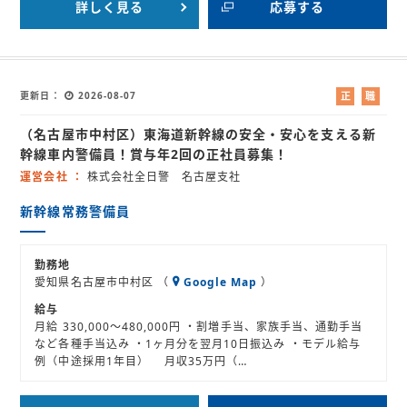
詳しく見る
応募する
更新日
2026-08-07
正
職
社
業
（名古屋市中村区）東海道新幹線の安全・安心を支える新
員
紹
介
幹線車内警備員！賞与年2回の正社員募集！
運営会社
株式会社全日警 名古屋支社
新幹線常務警備員
勤務地
愛知県名古屋市中村区 （
Google Map
）
給与
月給 330,000～480,000円 ・割増手当、家族手当、通勤手当
など各種手当込み ・1ヶ月分を翌月10日振込み ・モデル給与
例（中途採用1年目） 月収35万円（…