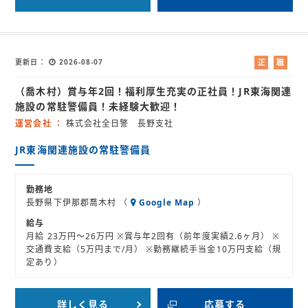
更新日
2026-08-07
正
職
社
業
（喬木村）賞与年2回！福利厚生充実の正社員！JR東海関連
員
紹
介
施設の常駐警備員！未経験大歓迎！
運営会社
株式会社全日警 長野支社
JR東海関連施設の常駐警備員
勤務地
長野県下伊那郡喬木村 （
Google Map
）
給与
月給 23万円～26万円 ※賞与年2回有（前年度実績2.6ヶ月） ※
交通費支給（5万円まで/月） ※勤務継続手当金10万円支給（規
定あり）
詳しく見る
応募する