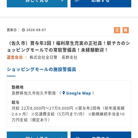
更新日
2026-08-07
正
職
社
業
（佐久市）賞与年2回！福利厚生充実の正社員！駅チカのシ
員
紹
介
ョッピングモールでの常駐警備員！未経験歓迎！
運営会社
株式会社全日警 長野支社
ショッピングモールの施設警備員
勤務地
長野県佐久市佐久平駅南 （
Google Map
）
給与
月給 22万8,000円～27万9,000円 ※賞与年2回有（前年度実績
2.6ヶ月） ※交通費支給（5万円まで/月） ※勤務継続手当金10
万円支給（規定あり）