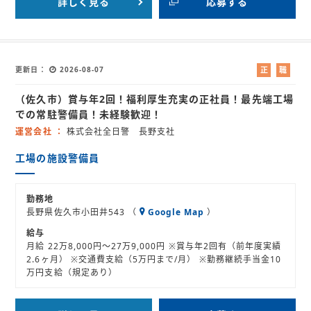
詳しく見る
応募する
更新日
2026-08-07
正
職
社
業
（佐久市）賞与年2回！福利厚生充実の正社員！最先端工場
員
紹
介
での常駐警備員！未経験歓迎！
運営会社
株式会社全日警 長野支社
工場の施設警備員
勤務地
長野県佐久市小田井543 （
Google Map
）
給与
月給 22万8,000円～27万9,000円 ※賞与年2回有（前年度実績
2.6ヶ月） ※交通費支給（5万円まで/月） ※勤務継続手当金10
万円支給（規定あり）